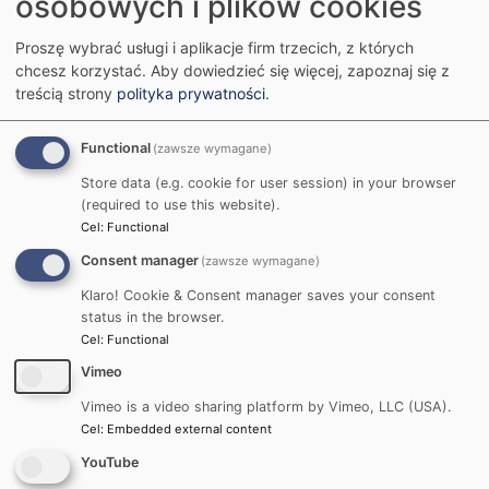
osobowych i plików cookies
12. Czy dokumenty mogę przekazywać do
dziekanatu w formie elektronicznej?
Proszę wybrać usługi i aplikacje firm trzecich, z których
chcesz korzystać.
Aby dowiedzieć się więcej, zapoznaj się z
13. Czy mogę nadal mieszkać w domu
treścią strony
polityka prywatności
.
studenckim?
Functional
(zawsze wymagane)
14. Czy mogę korzystać z infrastruktury
Store data (e.g. cookie for user session) in your browser
badawczej na potrzeby realizacji pracy
(required to use this website).
Cel
:
Functional
dyplomowej?
Consent manager
(zawsze wymagane)
15. Co w sytuacji, kiedy stwierdzono u mnie
Klaro! Cookie & Consent manager saves your consent
zarażenie koronawirusem, mam objawy
status in the browser.
Cel
:
Functional
charakterystyczne dla COVID-19, miałem
Vimeo
kontakt z kimś, kto jest zarażony lub ma
Vimeo is a video sharing platform by Vimeo, LLC (USA).
objawy zarażenia?
Cel
:
Embedded external content
YouTube