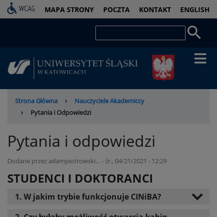
Przejdź
PASEK
MAPA STRONY
POCZTA
KONTAKT
ENGLISH
do
DOSTĘPNOŚCI
treści
Szukaj
Ścieżka
Strona Główna
Nauczyciele Akademiccy
nawigacyjna
Pytania i Odpowiedzi
Pytania i odpowiedzi
Dodane przez
adampiotrowski…
-
śr., 04/21/2021 - 12:29
STUDENCI I DOKTORANCI
1. W jakim trybie funkcjonuje CINiBA?