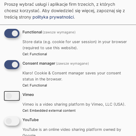
Proszę wybrać usługi i aplikacje firm trzecich, z których
chcesz korzystać.
Aby dowiedzieć się więcej, zapoznaj się z
treścią strony
polityka prywatności
.
Functional
(zawsze wymagane)
Store data (e.g. cookie for user session) in your browser
(required to use this website).
Cel
:
Functional
Consent manager
(zawsze wymagane)
W kwietniu 2021 roku w ramach Zespołu ds. jakości
Klaro! Cookie & Consent manager saves your consent
kształcenia i akredytacji powołany został zespół
status in the browser.
roboczy, który przygotowuje kompleksowy poradnik
Cel
:
Functional
savoir-vivre w trakcie zajęć zdalnych. Jego publikacja
Vimeo
planowana jest przed rozpoczęciem roku
Vimeo is a video sharing platform by Vimeo, LLC (USA).
akademickiego 2021/2022, o czym będziemy
Cel
:
Embedded external content
informować w newsletterze dla społeczności
YouTube
Uniwersytetu.
YouTube is an online video sharing platform owned by
Wszelkie uwagi i propozycje do zawarcia w tym
Google.