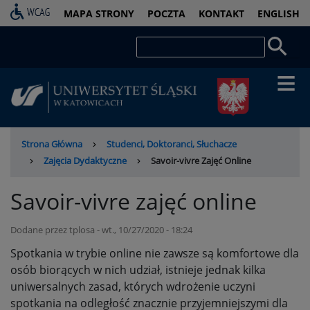
Przejdź
PASEK
MAPA STRONY
POCZTA
KONTAKT
ENGLISH
do
DOSTĘPNOŚCI
treści
Szukaj
Ścieżka
Strona Główna
Studenci, Doktoranci, Słuchacze
nawigacyjna
Zajęcia Dydaktyczne
Savoir-vivre Zajęć Online
Savoir-vivre zajęć online
Dodane przez
tplosa
-
wt., 10/27/2020 - 18:24
Spotkania w trybie online nie zawsze są komfortowe dla
osób biorących w nich udział, istnieje jednak kilka
uniwersalnych zasad, których wdrożenie uczyni
spotkania na odległość znacznie przyjemniejszymi dla